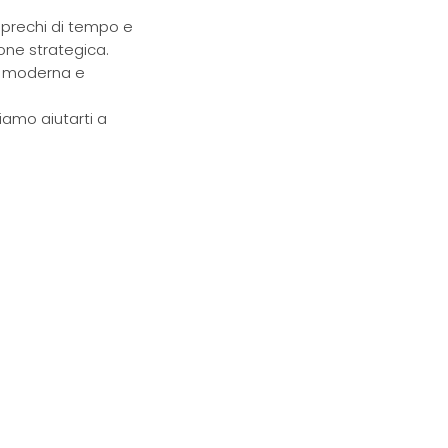
sprechi di tempo e
ione strategica.
ne moderna e
siamo aiutarti a