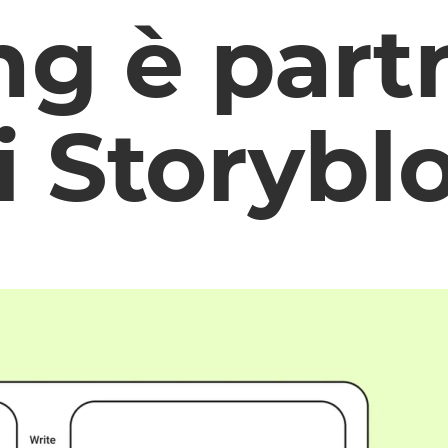
ng è part
i Storybl