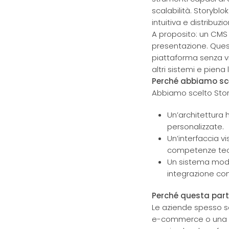
scalabilità. Storybl
intuitiva e distribuz
A proposito: un CMS
presentazione. Quest
piattaforma senza vin
altri sistemi e piena 
Perché abbiamo sce
Abbiamo scelto Stor
Un’architettura 
personalizzate.
Un’interfaccia vi
competenze tec
Un sistema modul
integrazione con
Perché questa part
Le aziende spesso so
e-commerce o una pi