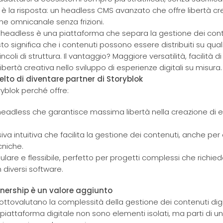
ok è la risposta: un headless CMS avanzato che offre libertà cr
ione omnicanale senza frizioni.
 headless è una piattaforma che separa la gestione dei conte
o significa che i contenuti possono essere distribuiti su quals
coli di struttura. Il vantaggio? Maggiore versatilità, facilità d
libertà creativa nello sviluppo di esperienze digitali su misura.
lto di diventare partner di Storyblok
yblok perché offre:
headless che garantisce massima libertà nella creazione di es
siva intuitiva che facilita la gestione dei contenuti, anche per
niche.
are e flessibile, perfetto per progetti complessi che richied
 diversi software.
nership è un valore aggiunto
ttovalutano la complessità della gestione dei contenuti digit
attaforma digitale non sono elementi isolati, ma parti di u