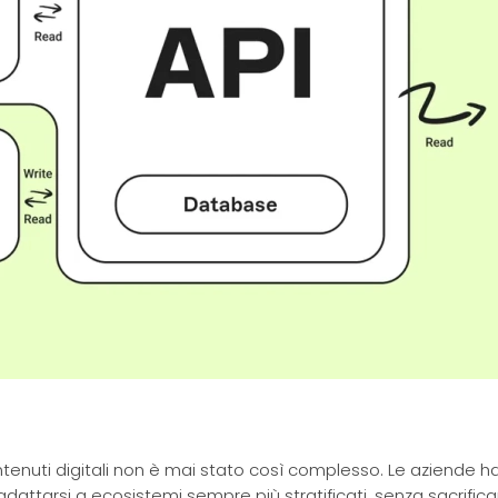
tenuti digitali non è mai stato così complesso. Le aziende h
dattarsi a ecosistemi sempre più stratificati, senza sacrificare