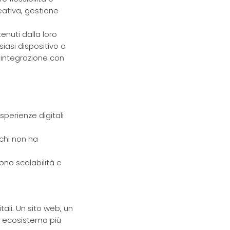
eativa, gestione
nuti dalla loro
iasi dispositivo o
i integrazione con
perienze digitali
 chi non ha
ono scalabilità e
ali. Un sito web, un
n ecosistema più