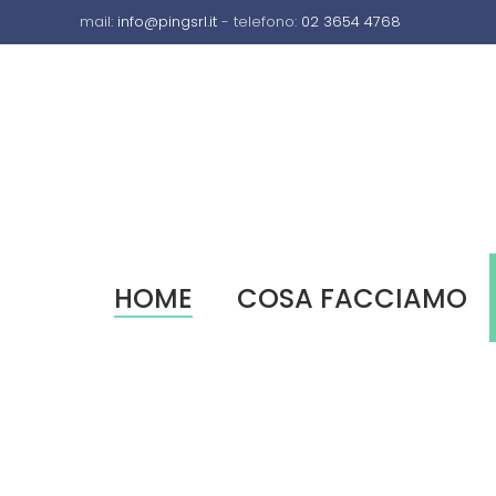
mail:
info@pingsrl.it
- telefono:
02 3654 4768
HOME
COSA FACCIAMO