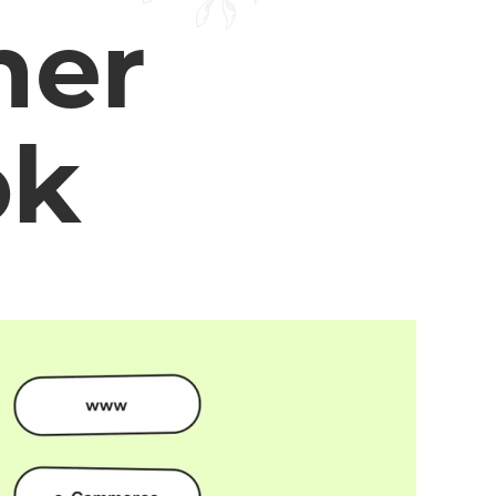
ner
ok