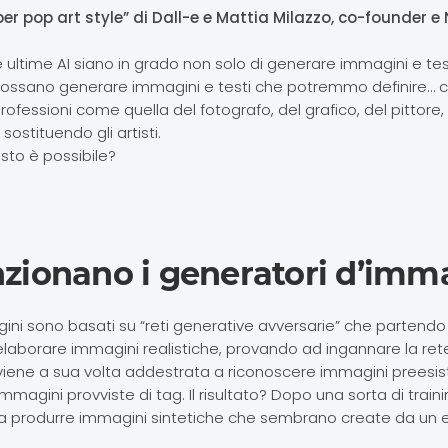
er pop art style” di Dall-e e Mattia Milazzo, co-founder 
e ultime AI siano in grado non solo di generare immagini e tes
ossano generare immagini e testi che potremmo definire… cr
ofessioni come quella del fotografo, del grafico, del pittore, d
ostituendo gli artisti.
to è possibile?
zionano i generatori d’imma
gini sono basati su “reti generative avversarie” che partendo
elaborare immagini realistiche, provando ad ingannare la rete
 viene a sua volta addestrata a riconoscere immagini preesis
immagini provviste di tag. Il risultato? Dopo una sorta di traini
a produrre immagini sintetiche che sembrano create da un