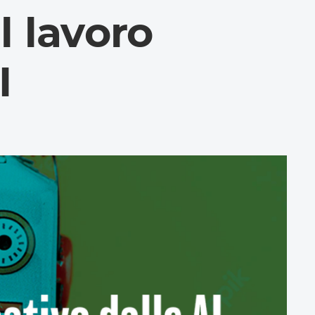
l lavoro
I