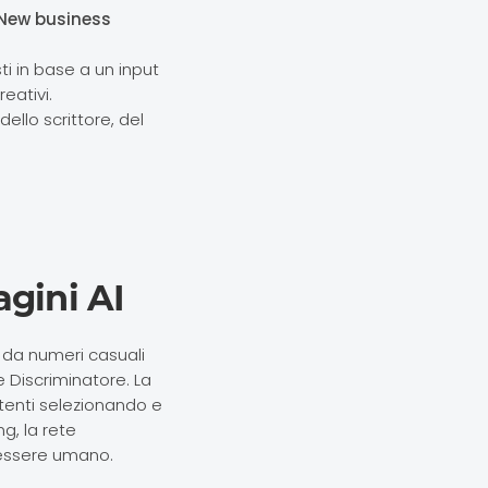
e New business
ti in base a un input
eativi.
ello scrittore, del
gini AI
 da numeri casuali
 Discriminatore. La
tenti selezionando e
ng, la rete
 essere umano.