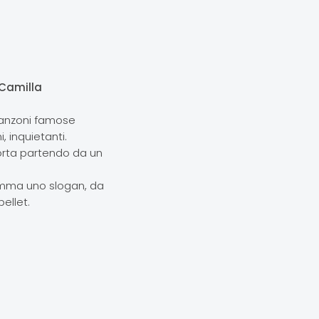
 Camilla
 canzoni famose
i, inquietanti.
 sorta partendo da un
omma uno slogan, da
pellet.