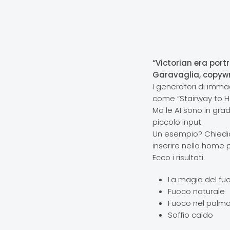
“Victorian era portr
Garavaglia, copywr
I generatori di immag
come
“Stairway
to He
Ma le AI sono in grad
piccolo input.
Un esempio? Chiedia
inserire nella home p
Ecco i risultati:
La magia del fu
Fuoco naturale
Fuoco nel palm
Soffio caldo