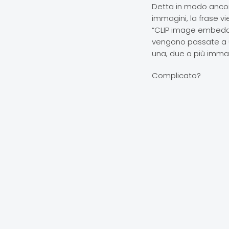
Detta in modo ancora
immagini, la frase 
“CLIP image embeddin
vengono passate a u
una, due o più immagin
Complicato?