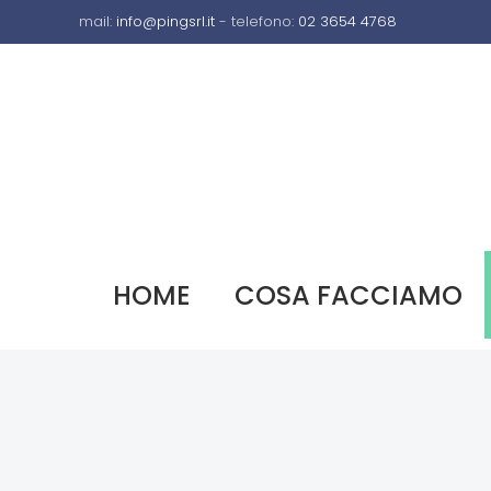
mail:
info@pingsrl.it
- telefono:
02 3654 4768
HOME
COSA FACCIAMO