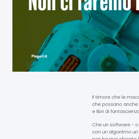
Il timore che le mac
che possano anche p
e libri di fantascie
Che un software - o 
con un algoritmo un
non ha mai sfiorato 