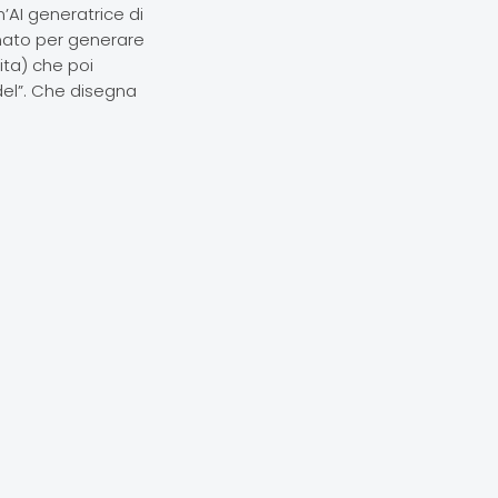
’AI generatrice di
mato per generare
ita) che poi
del”. Che disegna